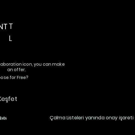
T
NT
L
ollaboration icon, you can make
an offer.
se for Free?
eşfet
ists
Çalma Listeleri yanında onay işareti 