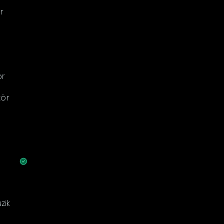
r
ör
tör
zik