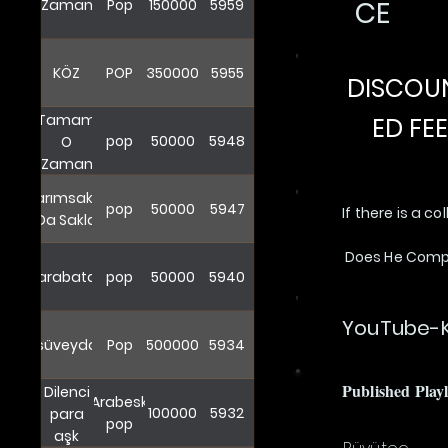
CE
Zaman
Pop
150000
5959
KÖZ
POP
350000
5955
DISCOU
Tamam
ED FEE
pop
50000
5948
O
Zaman
Sarımsakla
pop
50000
5947
If there is a c
Da Sakla
Does He Compo
Karabatak
pop
50000
5940
YouTube-K
süveyda
Pop
500000
5934
Published Playl
Dilenci
Arabesk
100000
5932
para
pop
aşk