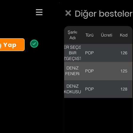
Diğer besteler
Şarkı
Türü
Ücreti
Kod
Adı
ş Yap
HER SEÇiSS
POP
126
BIiR
VAZGEÇIiSTIiR
DENiZ
POP
125
FENERi
DENiZ
POP
128
KOKUSU