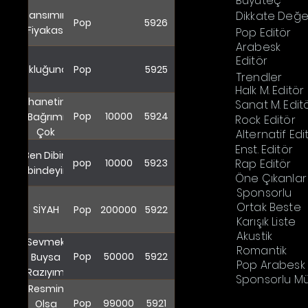
Büyüteç
Şansımın
Dikkate Değe
Pop
5926
Fiyakası
Pop Editör
Arabesk
Editör
Yokluğunda
Pop
5925
Trendler
Halk M. Editör
İhanetin
Sanat M. Edit
Pop
10000
5924
Bağrımı
Rock Editör
Çok
Alternatif Edi
Yaktı
Enst. Editör
Ben Dibin
pop
10000
5923
Rap Editör
Dibindeyim
Öne Çıkanlar
Sponsorlu
Ortak Beste
SİYAH
Pop
200000
5922
Karışık Liste
Akustik
Sevmek
Romantik
Pop
50000
5922
Buysa
Pop Arabesk
Razıyım
Sponsorlu Mü
Resmin
Pop
99000
5921
Olsa