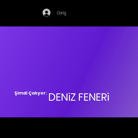
Giriş
DENiZ FENERi
Şimdi Çalıyor: