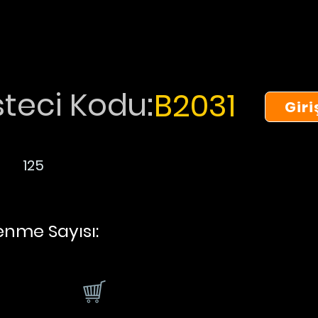
teci Kodu:
B2031
Giri
125
nme Sayısı: