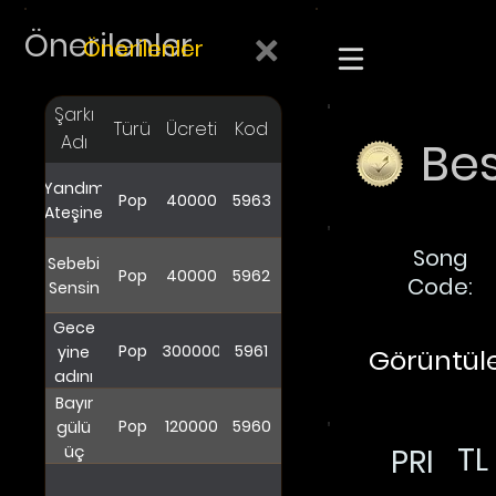
Önerilenler
Önerilenler
Şarkı
Türü
Ücreti
Kod
Adı
Bes
Yandım
Pop
40000
5963
Ateşine
Song
Sebebi
Pop
40000
5962
Code:
Sensin
Gece
Pop
300000
5961
yine
Görüntüle
adını
yazdı
Bayır
Pop
120000
5960
gülü
TL
üç
PRI