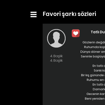
Favori şarkı sözleri
Tatlı D
Gözlerin değd
Ruhumda kopa
Dünya döner am
4. Başlık
Seninle başlay
4. Başlık
En tatlı
Sanki k
Bir kış gününd
Ruhumu en 
En tatlı
Damarl
Gecenin kara
Beni yeniden