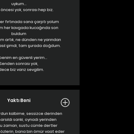
uykum...
öncesi yok, sonrası hep biz.
er fırtınada sana çarptı yolum
m her kavgada kucağında son
buldum
 artık, ne dünden ne yarından
asıl şimdi, tam şurada doğdum.
benim en güvenli yerim...
Senden sonrası yok,
ece biz varız sevgilim.
Yaktı Beni
rdun kalbime, sessizce derinden
rsıldı sanki, oynadı yerinden
u zaman, sustu cümle dertler
 gözlerin, bana bin ömür vaat eder