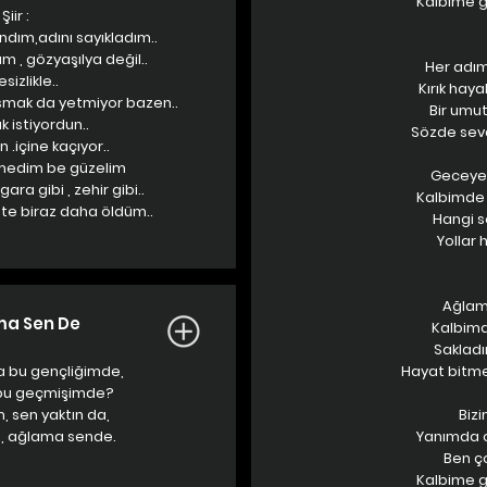
Kalbime 
Şiir :
ndım,adını sayıkladım..
am , gözyaşılya değil..
Her adım
sizlikle..
Kırık haya
smak da yetmiyor bazen..
Bir umut
 istiyordun..
Sözde sevd
.içine kaçıyor..
medim be güzelim
Geceye s
ara gibi , zehir gibi..
Kalbimde s
te biraz daha öldüm..
Hangi s
Yollar 
Ağlama
ma Sen De
Kalbimde
Sakladı
 bu gençliğimde,
Hayat bitme
 bu geçmişimde?
, sen yaktın da,
Bizi
, ağlama sende.
Yanımda o
Ben ç
Kalbime 