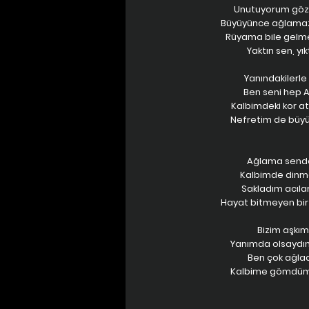
Unutuyorum gözü
Büyüyünce ağlamazdı
Rüyama bile gelme
Yaktın sen, yık
Yanındakilerle 
Ben seni hep A
Kalbimdeki kor a
Nefretim de büyüd
Ağlama sende, 
Kalbimde dinmey
Sakladım acılar
Hayat bitmeyen bir
Bizim aşkım
Yanımda olsaydın
Ben çok ağla
Kalbime gömdüm,