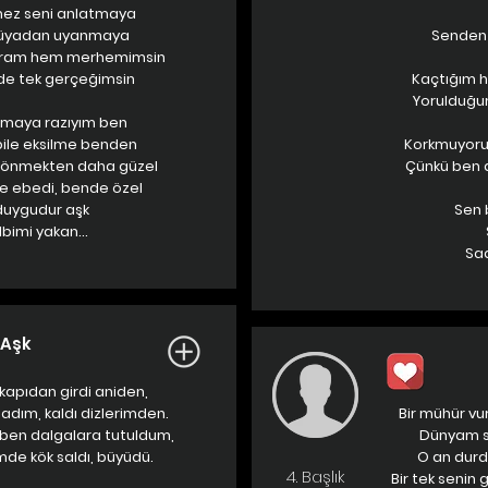
mez seni anlatmaya
rüyadan uyanmaya
Senden 
aram hem merhemimsin
de tek gerçeğimsin
Kaçtığım h
Yorulduğu
olmaya razıyım ben
 bile eksilme benden
Korkmuyorum
sönmekten daha güzel
Çünkü ben 
e ebedi, bende özel
 duygudur aşk
Sen 
lbimi yakan...
Sad
Aşk
 kapıdan girdi aniden,
dım, kaldı dizlerimden.
Bir mühür vu
, ben dalgalara tutuldum,
Dünyam sa
imde kök saldı, büyüdü.
O an durd
4. Başlık
Bir tek senin