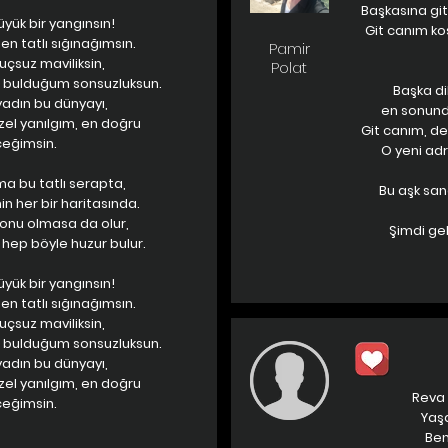
Başkasına git
üyük bir yangınsın!
Git canım ko
n tatlı sığınağımsın.
Pamir
uçsuz maviliksin,
Polat
bulduğum sonsuzluksun.
Başka di
adın bu dünyayı,
en sonunda
el yanılgım, en doğru
Git canım, de
eğimsin.
O yeni adr
ma bu tatlı serapta,
Bu aşk san
n her bir haritasında.
sonu olmasa da olur,
Şimdi gel
 hep böyle huzur bulur.
üyük bir yangınsın!
n tatlı sığınağımsın.
uçsuz maviliksin,
bulduğum sonsuzluksun.
adın bu dünyayı,
el yanılgım, en doğru
Reva 
eğimsin.
Yaş
Ben