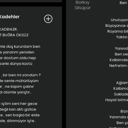
Berkay
Ben 
Silsüpür
 Kadehler
Unutuyor
Büyüyünce a
 KADEHLER..
Rüyama bil
ET BUĞRA ÖKSÜZ
Yaktın 
inle düş kururdam ben
Yanında
le yanarım yeniden
Ben se
lar dostum oldu hep
Kalbimdek
 sanki dünya küstü
Nefretim d
 , bir ben mi söndüm ?
de senle mühürlüyüm
Ağlama
r , ne kapım çalınır
Kalbimde
ı ölümle yarıştır..
Sakladı
Hayat bitme
e içtim seni her gece
ğil kan aktı gizlice
Bizi
 , sen başka bir elde
Yanımda o
de, dönmüyor işte..
Ben ç