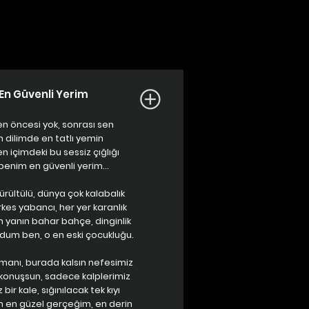
En Güvenli Yerim
n öncesi yok, sonrası sen
n dilimde en tatlı yemin
sen içimdeki bu sessiz çığlığı
benim en güvenli yerim...
rültülü, dünya çok kalabalık
kes yabancı, her yer karanlık
 yanın bahar bahçe, dinginlik
dum ben, o en eski çocukluğu.
manı, burada kalsın nefesimiz
konuşsun, sadece kalplerimiz
 bir kale, sığınılacak tek kıyı
 en güzel gerçeğim, en derin