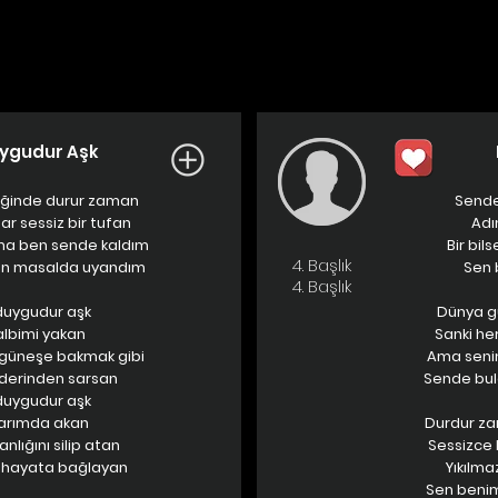
uygudur Aşk
iğinde durur zaman
Sende
r sessiz bir tufan
Adı
a ben sende kaldım
Bir bil
4. Başlık
an masalda uyandım
Sen 
4. Başlık
 duygudur aşk
Dünya gü
albimi yakan
Sanki her
e güneşe bakmak gibi
Ama senin
derinden sarsan
Sende bul
 duygudur aşk
arımda akan
Durdur za
nlığını silip atan
Sessizce 
 hayata bağlayan
Yıkılmaz
Sen benim