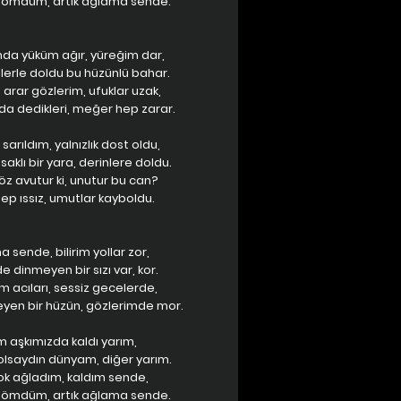
gömdüm, artık ağlama sende.
da yüküm ağır, yüreğim dar,
llerle doldu bu hüzünlü bahar.
 arar gözlerim, ufuklar uzak,
a dedikleri, meğer hep zarar.
arıldım, yalnızlık dost oldu,
aklı bir yara, derinlere doldu.
öz avutur ki, unutur bu can?
hep ıssız, umutlar kayboldu.
 sende, bilirim yollar zor,
 dinmeyen bir sızı var, kor.
m acıları, sessiz gecelerde,
yen bir hüzün, gözlerimde mor.
m aşkımızda kaldı yarım,
lsaydın dünyam, diğer yarım.
ok ağladım, kaldım sende,
gömdüm, artık ağlama sende.