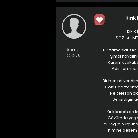
Kırık
KIRIK
SÖZ : AHM
Ahmet
Bir zamanlar sen
ÖKSÜZ
Şimdi hayalin
Karanlık sokak
Adını anınca
Bir ben mi yandım
Gönül defterim
Ne telefon çla
Sensizliğin ad
Kırık kadehlerd
Gözümde yaş de
Yüreğim sürgünde
Kim ne desem 