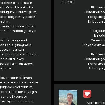
4. Başlık
kılanan o narin sesin,
her nefesin bir nefesim.
Bir bakışı
m olduğumu unutmuştum,
Döndürdü çöle
niden doğdum, yeniden
Hangi ateş 
nıştım.
Bir bakışın
 şimdi destan yazılıyor,
maz, durmadan çarpıyor.
Bakışları
Esir dü
üyük bir yangınsın!
Güneş sön
n tatlı sığınağımsın.
Kayboldum ben
uçsuz maviliksin,
bulduğum sonsuzluksun.
Bir bakışı
adın bu dünyayı,
Döndürdü çöle
el yanılgım, en doğru
Hangi ateş 
eğimsin.
Bir bakışın
 bazen sakin bir liman,
e açar en nadide zaman.
 gölgede kaldı telaşım,
eksik kalan her savaşım.
sanki o ilk bakışta,
 yazılıyor her adımda.
Aşkın içine 