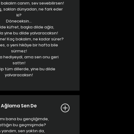
 bakalım canım, sev sevebilirsen!
ş, saklan dünyadan, ne fark eder
ki?
Döneceksin…
lde küfret, başka dilde ağla,
 yine bu dilde yalvaracaksın!
ne! Kaç bakalım, ne kadar sürer?
es, o yeni hikâye bir hafta bile
sürmez!
a hediyeydi, ama sen onu geri
sattın!
ip tüm dillerde, yine bu dilde
yalvaracaksın!
Ağlama Sen De
mı bana bu gençliğimde,
attığın bu geçmişimde?
 yandım, sen yaktın da,