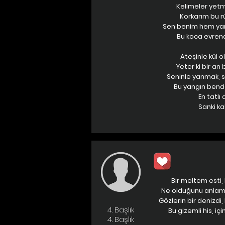
Kelimeler yet
Korkarım bu 
Sen benim hem y
Bu koca evren
Ateşinle kül 
Yeter ki bir an
Seninle yanmak, 
Bu yangın bend
En tatlı
Sanki ka
Bir meltem esti,
Ne olduğunu anlama
Gözlerin bir denizdi
4. Başlık
Bu gizemli his, iç
4. Başlık