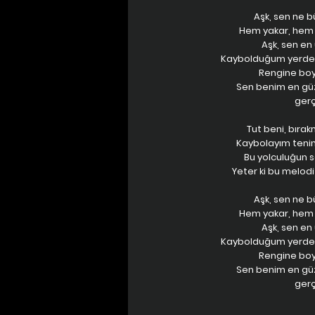
Aşk, sen ne b
Hem yakar, hem e
Aşk, sen en 
Kaybolduğum yerde 
Rengine boy
Sen benim en güz
gerç
Tut beni, bırak
Kaybolayım tenini
Bu yolculuğun 
Yeter ki bu melodi
Aşk, sen ne b
Hem yakar, hem e
Aşk, sen en 
Kaybolduğum yerde 
Rengine boy
Sen benim en güz
gerç