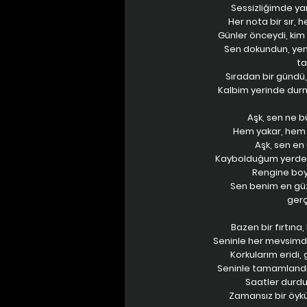
Sessizliğimde yan
Her nota bir sır, 
Günler önceydi, ki
Sen dokundun, ye
ta
Sıradan bir gündü,
Kalbim yerinde dur
Aşk, sen ne b
Hem yakar, hem e
Aşk, sen en 
Kaybolduğum yerde 
Rengine boy
Sen benim en güz
gerç
Bazen bir fırtına,
Seninle her mevsimd
Korkularım eridi,
Seninle tamamlandı 
Saatler durdu 
Zamansız bir öykü