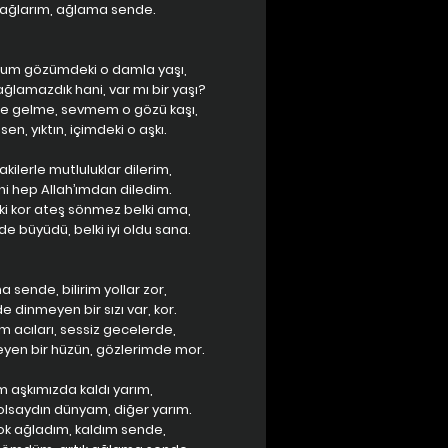
ağlarım, ağlama sende.
um gözümdeki o damla yaşı,
ğlamazdık hani, var mı bir yaşı?
e gelme, sevmem o gözü kaşı,
sen, yıktın, içimdeki o aşkı.
kilerle mutluluklar dilerim,
ni hep Allah’ımdan diledim.
i kor ateş sönmez belki ama,
e büyüdü, belki iyi oldu sana.
 sende, bilirim yollar zor,
 dinmeyen bir sızı var, kor.
m acıları, sessiz gecelerde,
yen bir hüzün, gözlerimde mor.
m aşkımızda kaldı yarım,
lsaydın dünyam, diğer yarım.
ok ağladım, kaldım sende,