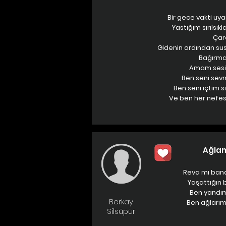
Bir gece vakti uya
Yastığım sırılsıkl
Çare
Gidenin ardından su
Bağırmak
Amam sesin 
Ben seni sev
Ben seni içtim sig
Ve ben her nefes
Ağla
Reva mı bana
Yaşattığın
Ben yandım
Berkay
Ben ağlarım
Silsüpür