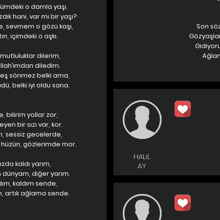
mdeki o damla yaşı,
k hani, var mı bir yaşı?
, sevmem o gözü kaşı,
Son sö
tın, içimdeki o aşkı.
Gözyaşları
Gidiyor
mutluluklar dilerim,
Ağlama
llah’ımdan diledim.
teş sönmez belki ama,
ü, belki iyi oldu sana.
bilirim yollar zor,
en bir sızı var, kor.
ı, sessiz gecelerde,
 hüzün, gözlerimde mor.
HALiL
ızda kaldı yarım,
AY
 dünyam, diğer yarım.
dım, kaldım sende,
 artık ağlama sende.