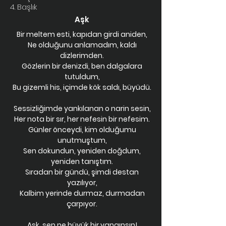
4. Başlık
Aşk
Bir meltem esti, kapıdan girdi aniden,
Ne olduğunu anlamadım, kaldı
dizlerimden.
Gözlerin bir denizdi, ben dalgalara
tutuldum,
Bu gizemli his, içimde kök saldı, büyüdü.
Sessizliğimde yankılanan o narin sesin,
Her nota bir sır, her nefesin bir nefesim.
Günler önceydi, kim olduğumu
unutmuştum,
Sen dokundun, yeniden doğdum,
yeniden tanıştım.
Sıradan bir gündü, şimdi destan
yazılıyor,
Kalbim yerinde durmaz, durmadan
çarpıyor.
Aşk, sen ne büyük bir yangınsın!