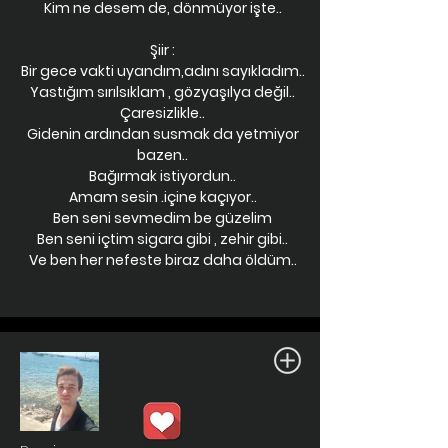
Kim ne desem de, dönmüyor işte..
Şiir :
Bir gece vakti uyandım,adını sayıkladım..
Yastığım sırılsıklam , gözyaşılya değil..
Çaresizlikle..
Gidenin ardından susmak da yetmiyor
bazen..
Bağırmak istiyordun..
Amam sesin .içine kaçıyor..
Ben seni sevmedim be güzelim
Ben seni içtim sigara gibi , zehir gibi..
Ve ben her nefeste biraz daha öldüm..