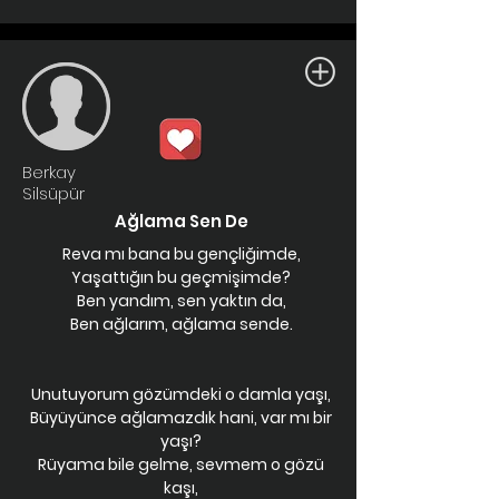
Berkay
Silsüpür
Ağlama Sen De
Reva mı bana bu gençliğimde,
Yaşattığın bu geçmişimde?
Ben yandım, sen yaktın da,
Ben ağlarım, ağlama sende.
Unutuyorum gözümdeki o damla yaşı,
Büyüyünce ağlamazdık hani, var mı bir
yaşı?
Rüyama bile gelme, sevmem o gözü
kaşı,