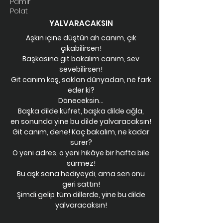
Pamir
Polat
YALVARACAKSIN
Aşkın içine düştün ah canım, çık
çıkabilirsen!
Başkasına git bakalım canım, sev
sevebilirsen!
Git canım koş, saklan dünyadan, ne fark
eder ki?
Döneceksin…
Başka dilde küfret, başka dilde ağla,
en sonunda yine bu dilde yalvaracaksın!
Git canım, dene! Kaç bakalım, ne kadar
sürer?
O yeni adres, o yeni hikâye bir hafta bile
sürmez!
Bu aşk sana hediyeydi, ama sen onu
geri sattın!
Şimdi gelip tüm dillerde, yine bu dilde
yalvaracaksın!