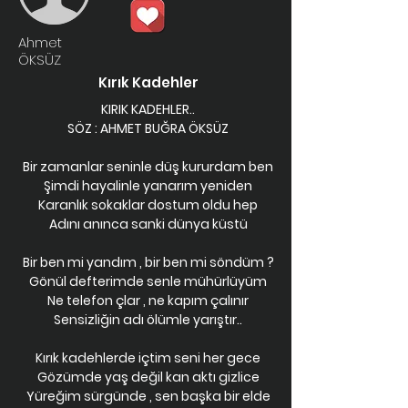
Ahmet
ÖKSÜZ
Kırık Kadehler
KIRIK KADEHLER..
SÖZ : AHMET BUĞRA ÖKSÜZ
Bir zamanlar seninle düş kururdam ben
Şimdi hayalinle yanarım yeniden
Karanlık sokaklar dostum oldu hep
Adını anınca sanki dünya küstü
Bir ben mi yandım , bir ben mi söndüm ?
Gönül defterimde senle mühürlüyüm
Ne telefon çlar , ne kapım çalınır
Sensizliğin adı ölümle yarıştır..
Kırık kadehlerde içtim seni her gece
Gözümde yaş değil kan aktı gizlice
Yüreğim sürgünde , sen başka bir elde