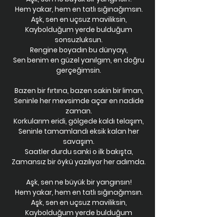
Hem yakar, hem en tatlı sığınağımsın.
Aşk, sen en uçsuz maviliksin,
Kaybolduğum yerde bulduğum
sonsuzluksun.
Rengine boyadın bu dünyayı,
Sen benim en güzel yanılgım, en doğru
gerçeğimsin.
Bazen bir fırtına, bazen sakin bir liman,
Seninle her mevsimde açar en nadide
zaman.
Korkularım eridi, gölgede kaldı telaşım,
Seninle tamamlandı eksik kalan her
savaşım.
Saatler durdu sanki o ilk bakışta,
Zamansız bir öykü yazılıyor her adımda.
Aşk, sen ne büyük bir yangınsın!
Hem yakar, hem en tatlı sığınağımsın.
Aşk, sen en uçsuz maviliksin,
Kaybolduğum yerde bulduğum