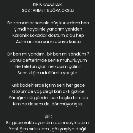
KIRIK KADEHLER..
SÖZ : AHMET BUĞRA ÖKSÜZ
Bir zamanlar seninle düş kururdam ben
Şimdi hayalinle yanarım yeniden
Karanlık sokaklar dostum oldu hep
Adını anınca sanki dünya küstü
Bir ben mi yandım , bir ben mi söndüm ?
Gönül defterimde senle mühürlüyüm
Ne telefon çlar , ne kapım çalınır
Sensizliğin adı ölümle yarıştır..
Kırık kadehlerde içtim seni her gece
Gözümde yaş değil kan aktı gizlice
Yüreğim sürgünde , sen başka bir elde
Kim ne desem de, dönmüyor işte..
Şiir :
Bir gece vakti uyandım,adını sayıkladım..
Yastığım sırılsıklam , gözyaşılya değil..