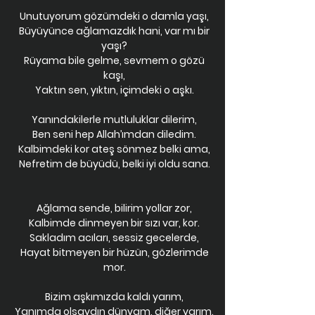
Unutuyorum gözümdeki o damla yaşı,
Büyüyünce ağlamazdık hani, var mı bir
yaşı?
Rüyama bile gelme, sevmem o gözü
kaşı,
Yaktın sen, yıktın, içimdeki o aşkı.
Yanındakilerle mutluluklar dilerim,
Ben seni hep Allah’ımdan diledim.
Kalbimdeki kor ateş sönmez belki ama,
Nefretim de büyüdü, belki iyi oldu sana.
Ağlama sende, bilirim yollar zor,
Kalbimde dinmeyen bir sızı var, kor.
Sakladım acıları, sessiz gecelerde,
Hayat bitmeyen bir hüzün, gözlerimde
mor.
Bizim aşkımızda kaldı yarım,
Yanımda olsaydın dünyam, diğer yarım.