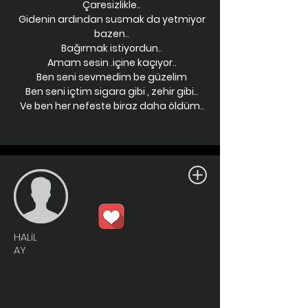
Çaresizlikle..
Gidenin ardından susmak da yetmiyor
bazen..
Bağırmak istiyordun..
Amam sesin .içine kaçıyor..
Ben seni sevmedim be güzelim
Ben seni içtim sigara gibi , zehir gibi..
Ve ben her nefeste biraz daha öldüm..
HALiL
AY