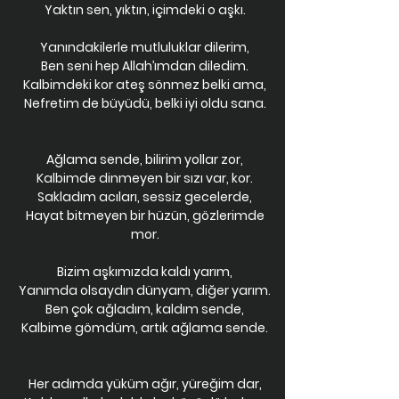
Yaktın sen, yıktın, içimdeki o aşkı.
Yanındakilerle mutluluklar dilerim,
Ben seni hep Allah’ımdan diledim.
Kalbimdeki kor ateş sönmez belki ama,
Nefretim de büyüdü, belki iyi oldu sana.
Ağlama sende, bilirim yollar zor,
Kalbimde dinmeyen bir sızı var, kor.
Sakladım acıları, sessiz gecelerde,
Hayat bitmeyen bir hüzün, gözlerimde
mor.
Bizim aşkımızda kaldı yarım,
Yanımda olsaydın dünyam, diğer yarım.
Ben çok ağladım, kaldım sende,
Kalbime gömdüm, artık ağlama sende.
Her adımda yüküm ağır, yüreğim dar,