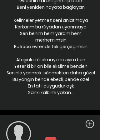
Gecenin karanlığını silip atan
Beni yeniden hayata bağlayan
Kelimeler yetmez seni anlatmaya
Korkarım bu rüyadan uyanmaya
Sen benim hem yaram hem
merhemimsin
Bu koca evrende tek gerçeğimsin
Ateşinle kül olmaya razıyım ben
Yeter ki bir an bile eksilme benden
Seninle yanmak, sönmekten daha güzel
Bu yangın bende ebedi, bende özel
En tatlı duygudur aşk
Sanki kalbimi yakan...