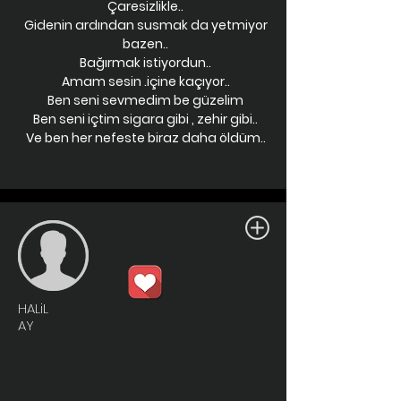
Çaresizlikle..
Gidenin ardından susmak da yetmiyor
bazen..
Bağırmak istiyordun..
Amam sesin .içine kaçıyor..
Ben seni sevmedim be güzelim
Ben seni içtim sigara gibi , zehir gibi..
Ve ben her nefeste biraz daha öldüm..
HALiL
AY