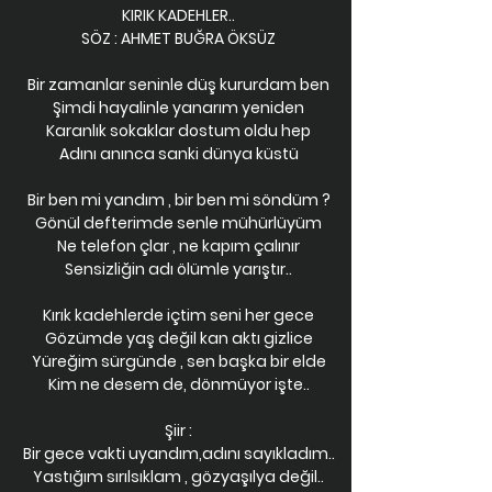
KIRIK KADEHLER..
SÖZ : AHMET BUĞRA ÖKSÜZ
Bir zamanlar seninle düş kururdam ben
Şimdi hayalinle yanarım yeniden
Karanlık sokaklar dostum oldu hep
Adını anınca sanki dünya küstü
Bir ben mi yandım , bir ben mi söndüm ?
Gönül defterimde senle mühürlüyüm
Ne telefon çlar , ne kapım çalınır
Sensizliğin adı ölümle yarıştır..
Kırık kadehlerde içtim seni her gece
Gözümde yaş değil kan aktı gizlice
Yüreğim sürgünde , sen başka bir elde
Kim ne desem de, dönmüyor işte..
Şiir :
Bir gece vakti uyandım,adını sayıkladım..
Yastığım sırılsıklam , gözyaşılya değil..