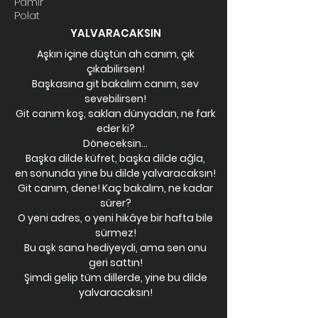
Pamir
Polat
YALVARACAKSIN
Aşkın içine düştün ah canım, çık
çıkabilirsen!
Başkasına git bakalım canım, sev
sevebilirsen!
Git canım koş, saklan dünyadan, ne fark
eder ki?
Döneceksin…
Başka dilde küfret, başka dilde ağla,
en sonunda yine bu dilde yalvaracaksın!
Git canım, dene! Kaç bakalım, ne kadar
sürer?
O yeni adres, o yeni hikâye bir hafta bile
sürmez!
Bu aşk sana hediyeydi, ama sen onu
geri sattın!
Şimdi gelip tüm dillerde, yine bu dilde
yalvaracaksın!