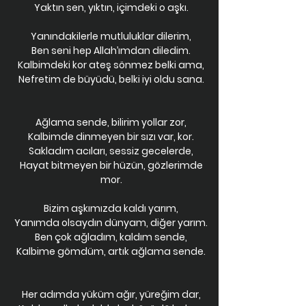
Yaktın sen, yıktın, içimdeki o aşkı.
Yanındakilerle mutluluklar dilerim,
Ben seni hep Allah’ımdan diledim.
Kalbimdeki kor ateş sönmez belki ama,
Nefretim de büyüdü, belki iyi oldu sana.
Ağlama sende, bilirim yollar zor,
Kalbimde dinmeyen bir sızı var, kor.
Sakladım acıları, sessiz gecelerde,
Hayat bitmeyen bir hüzün, gözlerimde
mor.
Bizim aşkımızda kaldı yarım,
Yanımda olsaydın dünyam, diğer yarım.
Ben çok ağladım, kaldım sende,
Kalbime gömdüm, artık ağlama sende.
Her adımda yüküm ağır, yüreğim dar,