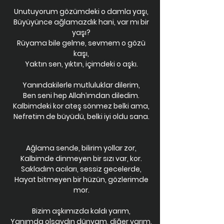
Unutuyorum gözümdeki o damla yaşı,
Büyüyünce ağlamazdık hani, var mı bir
yaşı?
Rüyama bile gelme, sevmem o gözü
kaşı,
Yaktın sen, yıktın, içimdeki o aşkı.
Yanındakilerle mutluluklar dilerim,
Ben seni hep Allah’ımdan diledim.
Kalbimdeki kor ateş sönmez belki ama,
Nefretim de büyüdü, belki iyi oldu sana.
Ağlama sende, bilirim yollar zor,
Kalbimde dinmeyen bir sızı var, kor.
Sakladım acıları, sessiz gecelerde,
Hayat bitmeyen bir hüzün, gözlerimde
mor.
Bizim aşkımızda kaldı yarım,
Yanımda olsaydın dünyam, diğer yarım.