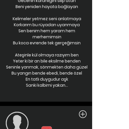
Gecenin karanlığını silip atan
Beni yeniden hayata bağlayan
Kelimeler yetmez seni anlatmaya
Korkarım bu rüyadan uyanmaya
Sen benim hem yaram hem
merhemimsin
Bu koca evrende tek gerçeğimsin
Ateşinle kül olmaya razıyım ben
Yeter ki bir an bile eksilme benden
Seninle yanmak, sönmekten daha güzel
Bu yangın bende ebedi, bende özel
En tatlı duygudur aşk
Sanki kalbimi yakan...