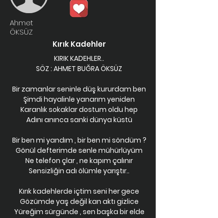
Ahmet
ÖKSÜZ
Kırık Kadehler
KIRIK KADEHLER..
SÖZ : AHMET BUĞRA ÖKSÜZ
Bir zamanlar seninle düş kururdam ben
Şimdi hayalinle yanarım yeniden
Karanlık sokaklar dostum oldu hep
Adını anınca sanki dünya küstü
Bir ben mi yandım , bir ben mi söndüm ?
Gönül defterimde senle mühürlüyüm
Ne telefon çlar , ne kapım çalınır
Sensizliğin adı ölümle yarıştır..
Kırık kadehlerde içtim seni her gece
Gözümde yaş değil kan aktı gizlice
Yüreğim sürgünde , sen başka bir elde