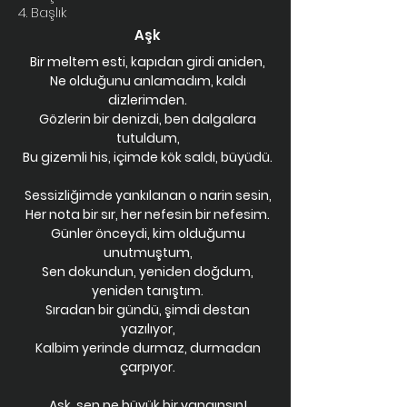
4. Başlık
Aşk
Bir meltem esti, kapıdan girdi aniden,
Ne olduğunu anlamadım, kaldı
dizlerimden.
Gözlerin bir denizdi, ben dalgalara
tutuldum,
Bu gizemli his, içimde kök saldı, büyüdü.
Sessizliğimde yankılanan o narin sesin,
Her nota bir sır, her nefesin bir nefesim.
Günler önceydi, kim olduğumu
unutmuştum,
Sen dokundun, yeniden doğdum,
yeniden tanıştım.
Sıradan bir gündü, şimdi destan
yazılıyor,
Kalbim yerinde durmaz, durmadan
çarpıyor.
Aşk, sen ne büyük bir yangınsın!