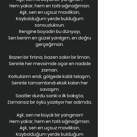
Hem yakar, hem en tatlı sığınağımsın.
Aşk, sen en uçsuz maviliksin,
Kaybolduğum yerde bulduğum
sonsuzluksun.
Rengine boyadın bu dünyayı,
Sen benim en güzel yanılgım, en doğru
gerçeğimsin.
Bazen bir fırtına, bazen sakin bir liman,
Seninle her mevsimde açar en nadide
zaman.
Korkularım eridi, gölgede kaldı telaşım,
Seninle tamamlandı eksik kalan her
savaşım.
Saatler durdu sanki o ilk bakışta,
Zamansız bir öykü yazılıyor her adımda.
Aşk, sen ne büyük bir yangınsın!
Hem yakar, hem en tatlı sığınağımsın.
Aşk, sen en uçsuz maviliksin,
Kaybolduğum yerde bulduğum