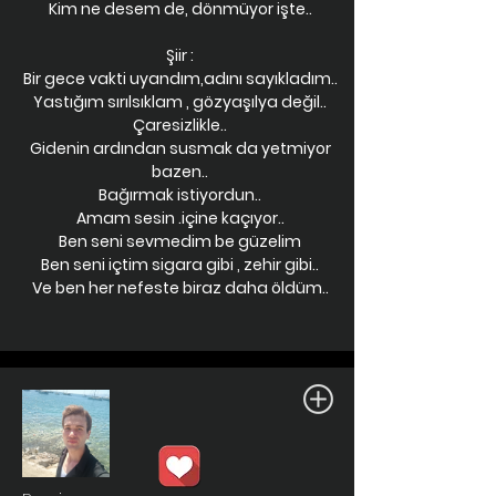
Kim ne desem de, dönmüyor işte..
Şiir :
Bir gece vakti uyandım,adını sayıkladım..
Yastığım sırılsıklam , gözyaşılya değil..
Çaresizlikle..
Gidenin ardından susmak da yetmiyor
bazen..
Bağırmak istiyordun..
Amam sesin .içine kaçıyor..
Ben seni sevmedim be güzelim
Ben seni içtim sigara gibi , zehir gibi..
Ve ben her nefeste biraz daha öldüm..