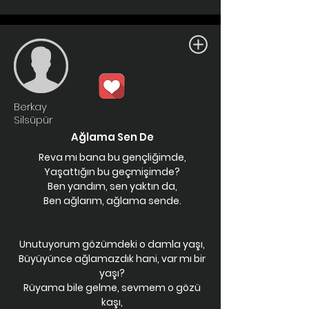
Berkay
Silsüpür
Ağlama Sen De
Reva mı bana bu gençliğimde,
Yaşattığın bu geçmişimde?
Ben yandım, sen yaktın da,
Ben ağlarım, ağlama sende.
Unutuyorum gözümdeki o damla yaşı,
Büyüyünce ağlamazdık hani, var mı bir
yaşı?
Rüyama bile gelme, sevmem o gözü
kaşı,