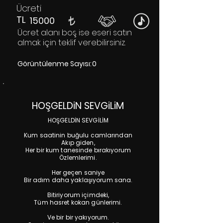
Ücreti
TL
15000
Ücret alanı boş ise eseri satın
almak için teklif verebilirsiniz.
Görüntülenme Sayısı:
0
HOŞGELDiN SEVGiLiM
HOŞGELDİN SEVGİLİM
Kum saatinin buğulu camlarından
Akıp giden,
Her bir kum tanesinde bırakıyorum
Özlemlerimi.
Her geçen saniye
Bir adım daha yaklaşıyorum sana.
Bitiriyorum içimdeki,
Tüm hasret kokan günlerimi.
Ve bir bir yakıyorum.