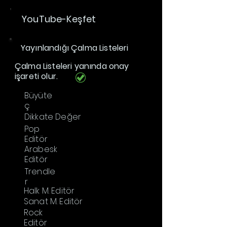
YouTube-Keşfet
Yayınlandığı Çalma Listeleri
Çalma Listeleri yanında onay
işareti olur.
Büyüte
ç
Dikkate Değer
Pop
Editör
Arabesk
Editör
Trendle
r
Halk M. Editör
Sanat M. Editör
Rock
Editör