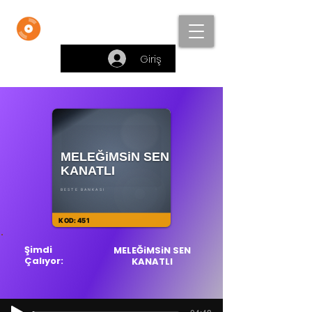
Beste Bankası
Giriş
Şimdi
MELEĞiMSiN SEN
Çalıyor:
KANATLI