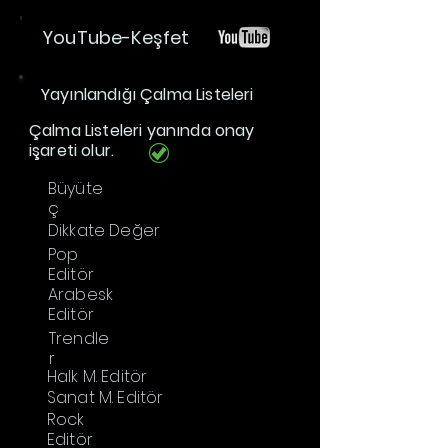
YouTube-Keşfet
Yayınlandığı Çalma Listeleri
Çalma Listeleri yanında onay
işareti olur.
Büyüte
ç
Dikkate Değer
Pop
Editör
Arabesk
Editör
Trendle
r
Halk M. Editör
Sanat M. Editör
Rock
Editör