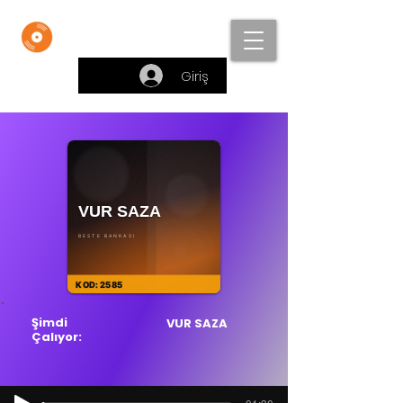
Beste Bankası
Giriş
Şimdi
VUR SAZA
Çalıyor: