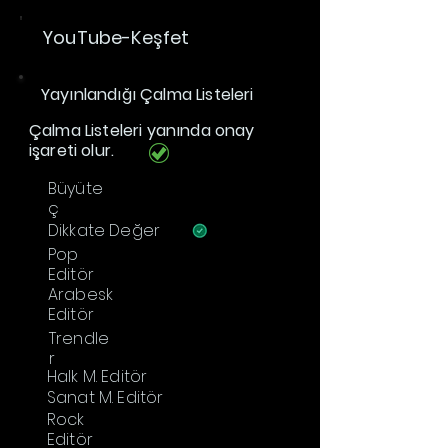
YouTube-Keşfet
Yayınlandığı Çalma Listeleri
Çalma Listeleri yanında onay
işareti olur.
Büyüte
ç
Dikkate Değer
Pop
Editör
Arabesk
Editör
Trendle
r
Halk M. Editör
Sanat M. Editör
Rock
Editör