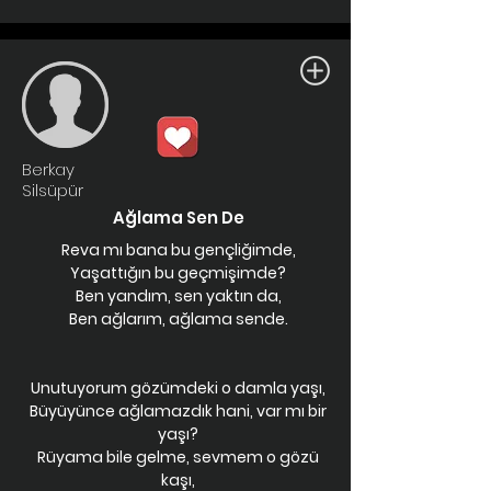
Berkay
Silsüpür
Ağlama Sen De
Reva mı bana bu gençliğimde,
Yaşattığın bu geçmişimde?
Ben yandım, sen yaktın da,
Ben ağlarım, ağlama sende.
Unutuyorum gözümdeki o damla yaşı,
Büyüyünce ağlamazdık hani, var mı bir
yaşı?
Rüyama bile gelme, sevmem o gözü
kaşı,