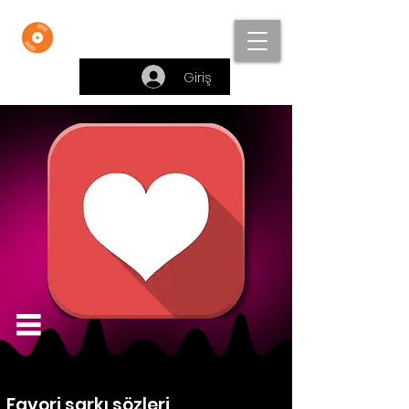
Beste Bankası
Giriş
Favori şarkı sözleri