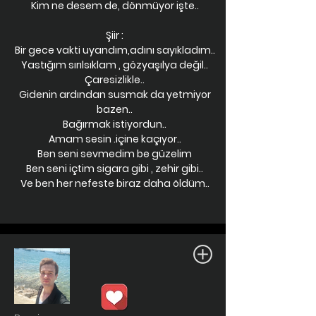
Kim ne desem de, dönmüyor işte..
Şiir :
Bir gece vakti uyandım,adını sayıkladım..
Yastığım sırılsıklam , gözyaşılya değil..
Çaresizlikle..
Gidenin ardından susmak da yetmiyor
bazen..
Bağırmak istiyordun..
Amam sesin .içine kaçıyor..
Ben seni sevmedim be güzelim
Ben seni içtim sigara gibi , zehir gibi..
Ve ben her nefeste biraz daha öldüm..