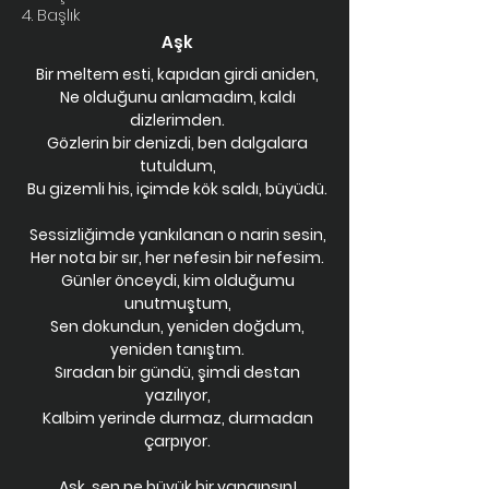
4. Başlık
Aşk
Bir meltem esti, kapıdan girdi aniden,
Ne olduğunu anlamadım, kaldı
dizlerimden.
Gözlerin bir denizdi, ben dalgalara
tutuldum,
Bu gizemli his, içimde kök saldı, büyüdü.
Sessizliğimde yankılanan o narin sesin,
Her nota bir sır, her nefesin bir nefesim.
Günler önceydi, kim olduğumu
unutmuştum,
Sen dokundun, yeniden doğdum,
yeniden tanıştım.
Sıradan bir gündü, şimdi destan
yazılıyor,
Kalbim yerinde durmaz, durmadan
çarpıyor.
Aşk, sen ne büyük bir yangınsın!