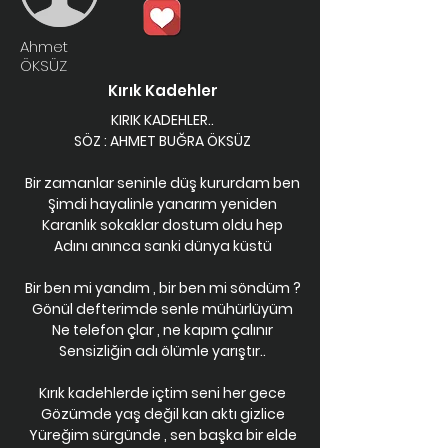
Ahmet
ÖKSÜZ
Kırık Kadehler
KIRIK KADEHLER..
SÖZ : AHMET BUĞRA ÖKSÜZ
Bir zamanlar seninle düş kururdam ben
Şimdi hayalinle yanarım yeniden
Karanlık sokaklar dostum oldu hep
Adını anınca sanki dünya küstü
Bir ben mi yandım , bir ben mi söndüm ?
Gönül defterimde senle mühürlüyüm
Ne telefon çlar , ne kapım çalınır
Sensizliğin adı ölümle yarıştır..
Kırık kadehlerde içtim seni her gece
Gözümde yaş değil kan aktı gizlice
Yüreğim sürgünde , sen başka bir elde