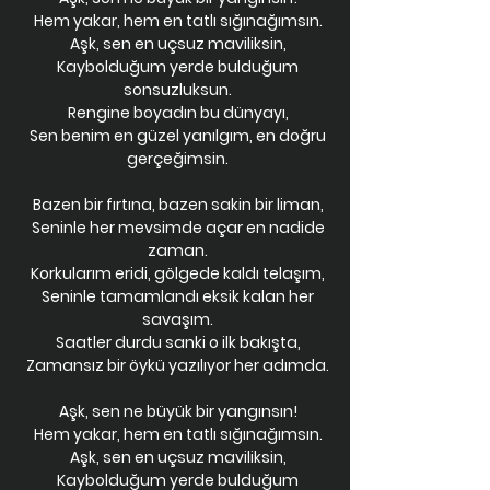
Hem yakar, hem en tatlı sığınağımsın.
Aşk, sen en uçsuz maviliksin,
Kaybolduğum yerde bulduğum
sonsuzluksun.
Rengine boyadın bu dünyayı,
Sen benim en güzel yanılgım, en doğru
gerçeğimsin.
Bazen bir fırtına, bazen sakin bir liman,
Seninle her mevsimde açar en nadide
zaman.
Korkularım eridi, gölgede kaldı telaşım,
Seninle tamamlandı eksik kalan her
savaşım.
Saatler durdu sanki o ilk bakışta,
Zamansız bir öykü yazılıyor her adımda.
Aşk, sen ne büyük bir yangınsın!
Hem yakar, hem en tatlı sığınağımsın.
Aşk, sen en uçsuz maviliksin,
Kaybolduğum yerde bulduğum