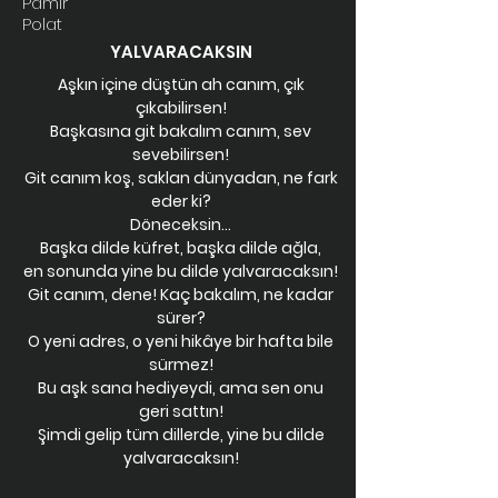
Pamir
Polat
YALVARACAKSIN
Aşkın içine düştün ah canım, çık
çıkabilirsen!
Başkasına git bakalım canım, sev
sevebilirsen!
Git canım koş, saklan dünyadan, ne fark
eder ki?
Döneceksin…
Başka dilde küfret, başka dilde ağla,
en sonunda yine bu dilde yalvaracaksın!
Git canım, dene! Kaç bakalım, ne kadar
sürer?
O yeni adres, o yeni hikâye bir hafta bile
sürmez!
Bu aşk sana hediyeydi, ama sen onu
geri sattın!
Şimdi gelip tüm dillerde, yine bu dilde
yalvaracaksın!