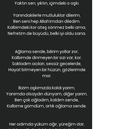
Yaktın sen, yıktın, içimdeki o aşkı.
Yanındakilerle mutluluklar dilerim,
Ben seni hep Allah’ımdan diledim.
Kalbimdeki kor ateş sönmez belki ama,
Nefretim de büyüdü, belki iyi oldu sana.
Ağlama sende, bilirim yollar zor,
Kalbimde dinmeyen bir sızı var, kor.
Sakladım acıları, sessiz gecelerde,
Hayat bitmeyen bir hüzün, gözlerimde
mor.
Bizim aşkımızda kaldı yarım,
Yanımda olsaydın dünyam, diğer yarım.
Ben çok ağladım, kaldım sende,
Kalbime gömdüm, artık ağlama sende.
Her adımda yüküm ağır, yüreğim dar,