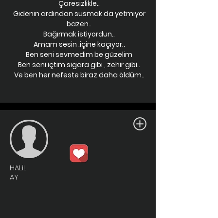
Çaresizlikle..
Gidenin ardından susmak da yetmiyor
bazen..
Bağırmak istiyordun..
Amam sesin .içine kaçıyor..
Ben seni sevmedim be güzelim
Ben seni içtim sigara gibi , zehir gibi..
Ve ben her nefeste biraz daha öldüm..
HALiL
AY