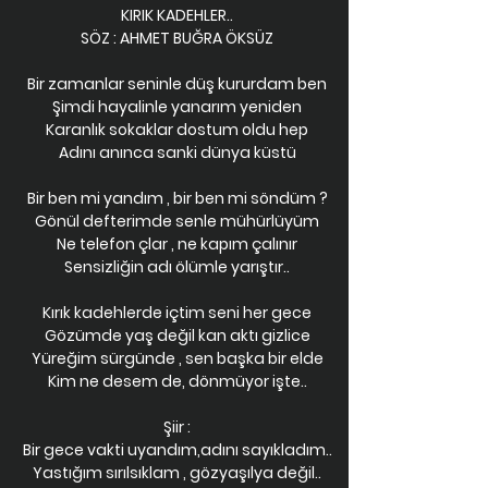
KIRIK KADEHLER..
SÖZ : AHMET BUĞRA ÖKSÜZ
Bir zamanlar seninle düş kururdam ben
Şimdi hayalinle yanarım yeniden
Karanlık sokaklar dostum oldu hep
Adını anınca sanki dünya küstü
Bir ben mi yandım , bir ben mi söndüm ?
Gönül defterimde senle mühürlüyüm
Ne telefon çlar , ne kapım çalınır
Sensizliğin adı ölümle yarıştır..
Kırık kadehlerde içtim seni her gece
Gözümde yaş değil kan aktı gizlice
Yüreğim sürgünde , sen başka bir elde
Kim ne desem de, dönmüyor işte..
Şiir :
Bir gece vakti uyandım,adını sayıkladım..
Yastığım sırılsıklam , gözyaşılya değil..