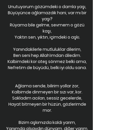
Unutuyorum gözümdeki o damla yaşı,
Büyüyünce ağlamazdık hani, var mı bir
yaşı?
Rüyama bile gelme, sevmem o gözü
kaşı,
Yaktın sen, yıktın, içimdeki o aşkı.
Yanındakilerle mutluluklar dilerim,
Ben seni hep Allah’ımdan diledim.
Kalbimdeki kor ateş sönmez belki ama,
Nefretim de büyüdü, belki iyi oldu sana.
Ağlama sende, bilirim yollar zor,
Kalbimde dinmeyen bir sızı var, kor.
Sakladım acıları, sessiz gecelerde,
Hayat bitmeyen bir hüzün, gözlerimde
mor.
Bizim aşkımızda kaldı yarım,
Yanımda olsaydın dünyam, diğer yarım.