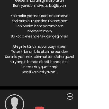
Gecenin karanlığını silip atan
Beni yeniden hayata bağlayan
Kelimeler yetmez seni anlatmaya
Korkarım bu rüyadan uyanmaya
Sen benim hem yaram hem
merhemimsin
Bu koca evrende tek gerçeğimsin
Ateşinle kül olmaya razıyım ben
Yeter ki bir an bile eksilme benden
Seninle yanmak, sönmekten daha güzel
Bu yangın bende ebedi, bende özel
En tatlı duygudur aşk
Sanki kalbimi yakan...